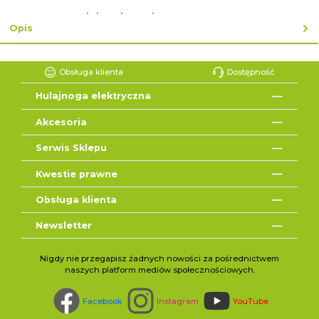
lub zakup ekspresowy z ↓
Opis
Obsługa klienta
Dostępność
Hulajnoga elektryczna
Akcesoria
Serwis Sklepu
Kwestie prawne
Obsługa klienta
Newsletter
Nigdy nie przegapisz żadnych nowości za pośrednictwem
naszych platform mediów społecznościowych.
Facebook
Instagram
YouTube