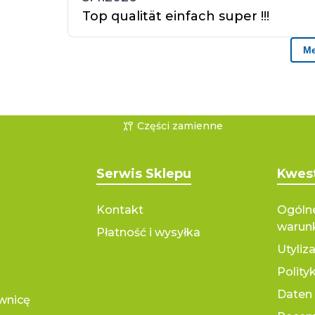
Części zamienne
Serwis Sklepu
Kwes
Kontakt
Ogólne
warun
Płatność i wysyłka
Utyliza
Polity
Daten 
ownicę