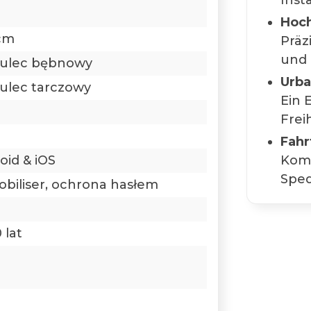
Inst
Hoch
cm
Präz
und 
ulec bębnowy
Urba
lec tarczowy
Ein 
Freih
Fahr
oid & iOS
Komp
Sped
biliser, ochrona hasłem
 lat