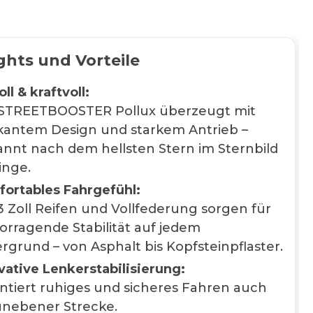
ghts und Vorteile
oll & kraftvoll:
STREETBOOSTER Pollux überzeugt mit
antem Design und starkem Antrieb –
nnt nach dem hellsten Stern im Sternbild
linge.
ortables Fahrgefühl:
 3 Zoll Reifen und Vollfederung sorgen für
orragende Stabilität auf jedem
rgrund – von Asphalt bis Kopfsteinpflaster.
vative Lenkerstabilisierung:
ntiert ruhiges und sicheres Fahren auch
unebener Strecke.