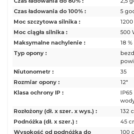
Czas ładowania do 80% :
2,5 
Czas ładowania do 100% :
5 go
Moc szczytowa silnika :
1200
Moc ciągła silnika :
500
Maksymalne nachylenie :
18 %
Typ opony :
bezd
powi
Niutonometr :
35
Rozmiar opony :
12"
Klasa ochrony IP :
IP65
wody
Rozłożony (dł. x szer. x wys.) :
132 
Podnóżka (dł. x szer.) :
45 c
Wysokość od podnóżka do
100 