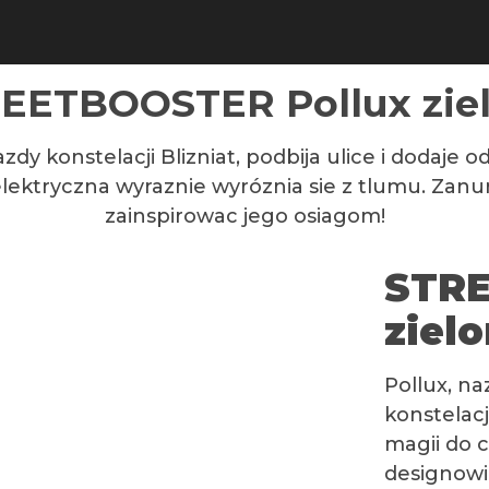
EETBOOSTER Pollux zie
dy konstelacji Blizniat, podbija ulice i dodaje 
ktryczna wyraznie wyróznia sie z tlumu. Zanurz
zainspirowac jego osiagom!
STRE
ziel
Pollux, n
konstelacj
magii do 
designowi