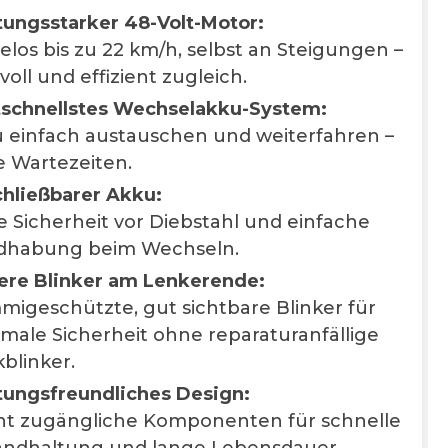
tungsstarker 48-Volt-Motor:
los bis zu 22 km/h, selbst an Steigungen –
tvoll und effizient zugleich.
schnellstes Wechselakku-System:
 einfach austauschen und weiterfahren –
 Wartezeiten.
hließbarer Akku:
 Sicherheit vor Diebstahl und einfache
dhabung beim Wechseln.
ere Blinker am Lenkerende:
igeschützte, gut sichtbare Blinker für
male Sicherheit ohne reparaturanfällige
blinker.
ungsfreundliches Design:
ht zugängliche Komponenten für schnelle