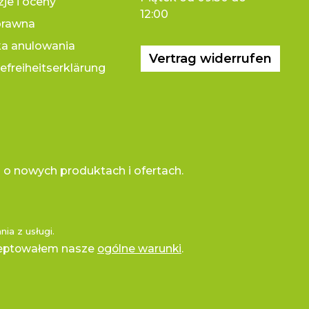
je i oceny
12:00
prawna
ka anulowania
Vertrag widerrufen
refreiheitserklärung
 o nowych produktach i ofertach.
ia z usługi
.
ceptowałem nasze
ogólne warunki
.