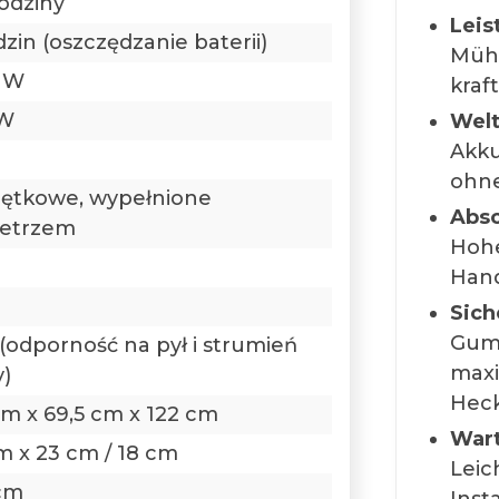
godziny
Leis
dzin (oszczędzanie baterii)
Mühe
 W
kraf
 W
Welt
Akku
ohne
ętkowe, wypełnione
Absc
etrzem
Hohe
Han
Sich
Gumm
 (odporność na pył i strumień
maxi
)
Heck
cm x 69,5 cm x 122 cm
Wart
m x 23 cm / 18 cm
Leic
cm