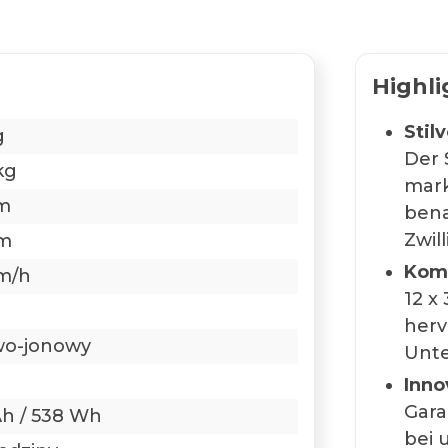
Highli
Stilv
g
Der 
kg
mark
m
bena
Zwil
km
Komf
m/h
12 x
herv
wo-jonowy
Unte
Inno
Gara
 Ah / 538 Wh
bei 