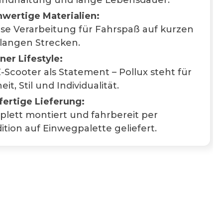
andhaltung und lange Lebensdauer.
wertige Materialien:
ise Verarbeitung für Fahrspaß auf kurzen
langen Strecken.
ner Lifestyle:
E-Scooter als Statement – Pollux steht für
eit, Stil und Individualität.
fertige Lieferung:
lett montiert und fahrbereit per
ition auf Einwegpalette geliefert.