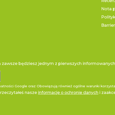
Recenz
Nota 
Polity
Barrie
 a zawsze będziesz jednym z pierwszych informowanych
watności
Google oraz
Obowiązują również ogólne warunki korzystan
przeczytałeś nasze
informacje o ochronie danych
i zaak