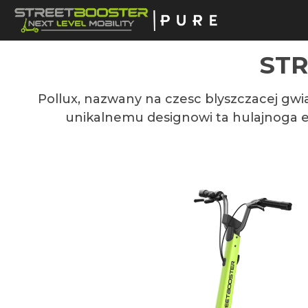
wyszukiwania
Przejdź do głównej nawigacji
STR
Pollux, nazwany na czesc blyszczacej gwiaz
unikalnemu designowi ta hulajnoga ele
Pomiń galerię zdjęć