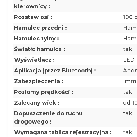
kierownicy :
Rozstaw osi :
100 
Hamulec przedni :
Ham
Hamulec tylny :
Hamu
Światło hamulca :
tak
Wyświetlacz :
LED
Aplikacja (przez Bluetooth) :
Andr
Zabezpieczenia :
Immo
Poziomy prędkości :
tak
Zalecany wiek :
od 10
Dopuszczenie do ruchu
tak
drogowego :
Wymagana tablica rejestracyjna :
tak