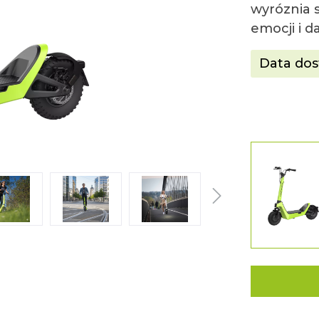
wyróznia s
emocji i d
Data dos
grü