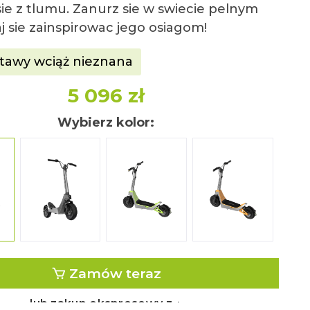
ie z tlumu. Zanurz sie w swiecie pelnym
aj sie zainspirowac jego osiagom!
tawy wciąż nieznana
5 096 zł
Wybierz kolor:
n
silber
srebrny zielony
srebrny po
Zamów teraz
lub zakup ekspresowy z ↓