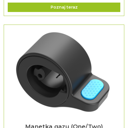
Poznaj teraz
Manetka gazu (One/Two)