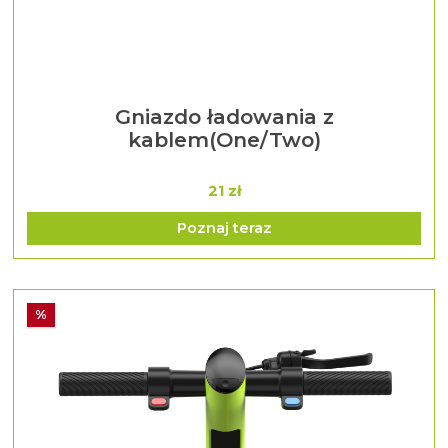
Gniazdo ładowania z
kablem(One/Two)
21 zł
Poznaj teraz
%