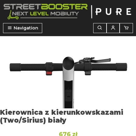
wnej zawartości
Navigation
Pomiń galerię zdjęć
Kierownica z kierunkowskazami
(Two/Sirius) biały
676 zł