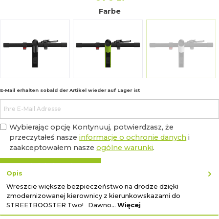
Farbe
schwarz (Two/Sirius)
grün (Two/Sirius)
weiss (Two
(Ta opcja je
E-Mail erhalten sobald der Artikel wieder auf Lager ist
Wybierając opcję Kontynuuj, potwierdzasz, że
przeczytałeś nasze
informacje o ochronie danych
i
zaakceptowałem nasze
ogólne warunki
.
Benachrichtigen lassen
Opis
Wreszcie większe bezpieczeństwo na drodze dzięki
zmodernizowanej kierownicy z kierunkowskazami do
STREETBOOSTER Two! Dawno…
Więcej