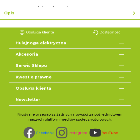
lub zakup ekspresowy z ↓
Opis
Obsługa klienta
Dostępność
Hulajnoga elektryczna
Akcesoria
Serwis Sklepu
Kwestie prawne
Obsługa klienta
Newsletter
Nigdy nie przegapisz żadnych nowości za pośrednictwem
naszych platform mediów społecznościowych.
Facebook
Instagram
YouTube