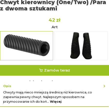
Chwyt kierownicy (One/Two) /Para
z dwoma sztukami
42 zł
Art
normal
ergonomisch
Zamów teraz
lub zakup ekspresowy z ↓
Opis
Chwyty mają nieco mniejszą średnicę niż kierownica, co
zapewnia pewny chwyt. Najlepszym sposobem na
przymocowanie ich do koń…
Więcej