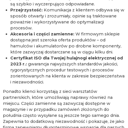
są szybko i wyczerpująco odpowiadane.
Przejrzystość:
Komunikacja z klientem odbywa się w
sposób otwarty i zrozumiały, opinie są traktowane
poważnie i wykorzystywane do optymalizacji
procesów.
Akcesoria i części zamienne:
W firmowym sklepie
dostępna jest szeroka oferta produktów – od
hamulców i akumulatorów po drobne komponenty,
które zazwyczaj dostarczane są w ciągu kilku dni.
Certyfikat ISO dla Twojej hulajnogi elektrycznej od
2023 r.:
gwarancja najwyższych standardów jakości,
rygorystycznych procedur testowych i procesów
zorientowanych na klienta w zakresie bezpieczeństwa
i niezawodności.
Ponadto klienci korzystają z sieci warsztatów
partnerskich, które umożliwiają naprawy również na
miejscu. Części zamienne są zazwyczaj dostępne w
magazynie i w przypadku zamówień złożonych do
południa często wysyłane są jeszcze tego samego dnia.
Zapewnia to dodatkową niezawodność i pokazuje, że jako
firma zapewniamy długoterminowe wsparcie dla naszych