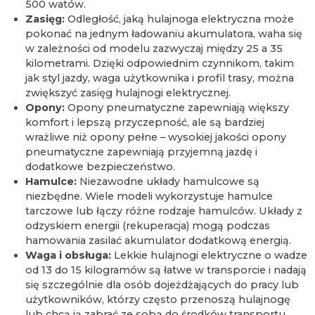
500 watów.
Zasięg:
Odległość, jaką hulajnoga elektryczna może
pokonać na jednym ładowaniu akumulatora, waha się
w zależności od modelu zazwyczaj między 25 a 35
kilometrami. Dzięki odpowiednim czynnikom, takim
jak styl jazdy, waga użytkownika i profil trasy, można
zwiększyć zasięg hulajnogi elektrycznej.
Opony:
Opony pneumatyczne zapewniają większy
komfort i lepszą przyczepność, ale są bardziej
wrażliwe niż opony pełne – wysokiej jakości opony
pneumatyczne zapewniają przyjemną jazdę i
dodatkowe bezpieczeństwo.
Hamulce:
Niezawodne układy hamulcowe są
niezbędne. Wiele modeli wykorzystuje hamulce
tarczowe lub łączy różne rodzaje hamulców. Układy z
odzyskiem energii (rekuperacja) mogą podczas
hamowania zasilać akumulator dodatkową energią.
Waga i obsługa:
Lekkie hulajnogi elektryczne o wadze
od 13 do 15 kilogramów są łatwe w transporcie i nadają
się szczególnie dla osób dojeżdżających do pracy lub
użytkowników, którzy często przenoszą hulajnogę
lub chcą ją zabrać ze sobą do środków transportu