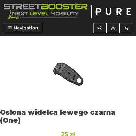
wnej zawartości
Navigation
Pomiń galerię zdjęć
Osłona widelca lewego czarna
(One)
25 zł