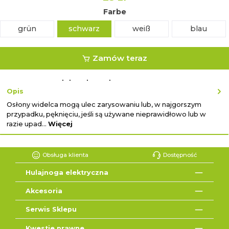
Farbe
grün
schwarz
weiß
blau
Zamów teraz
lub zakup ekspresowy z ↓
Opis
Osłony widelca mogą ulec zarysowaniu lub, w najgorszym
przypadku, pęknięciu, jeśli są używane nieprawidłowo lub w
razie upad…
Więcej
Obsługa klienta
Dostępność
Hulajnoga elektryczna
Akcesoria
Serwis Sklepu
Kwestie prawne