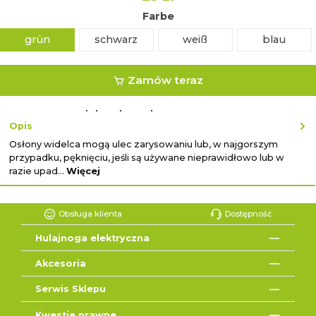
Farbe
grün
schwarz
weiß
blau
Zamów teraz
lub zakup ekspresowy z ↓
Opis
Osłony widelca mogą ulec zarysowaniu lub, w najgorszym
przypadku, pęknięciu, jeśli są używane nieprawidłowo lub w
razie upad…
Więcej
Obsługa klienta
Dostępność
Hulajnoga elektryczna
Akcesoria
Serwis Sklepu
Kwestie prawne