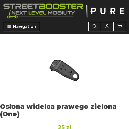
wnej zawartości
Navigation
Pomiń galerię zdjęć
Osłona widelca prawego zielona
(One)
25 zł