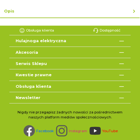
lub zakup ekspresowy z ↓
Opis
Obsługa klienta
Dostępność
Hulajnoga elektryczna
Akcesoria
Serwis Sklepu
Kwestie prawne
Obsługa klienta
Newsletter
Nigdy nie przegapisz żadnych nowości za pośrednictwem
naszych platform mediów społecznościowych.
Facebook
Instagram
YouTube