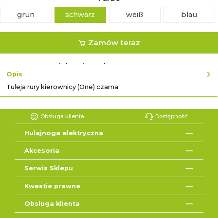
grün
schwarz
weiß
blau
Zamów teraz
lub zakup ekspresowy z ↓
Opis
Tuleja rury kierownicy (One) czarna
Obsługa klienta
Dostępność
Hulajnoga elektryczna
Akcesoria
Serwis Sklepu
Kwestie prawne
Obsługa klienta