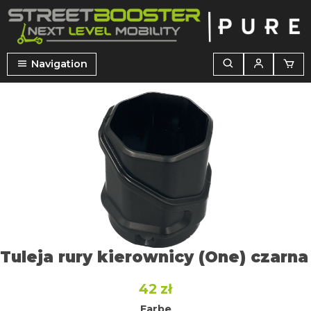
wnej zawartości
Navigation
Pomiń galerię zdjęć
Tuleja rury kierownicy (One) czarna
42 zł
Farbe