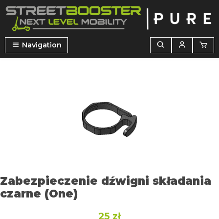
wnej zawartości
Navigation
Pomiń galerię zdjęć
Zabezpieczenie dźwigni składania
czarne (One)
25 zł