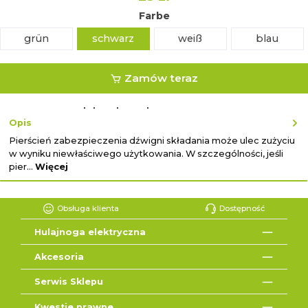
Farbe
grün
schwarz
weiß
blau
Zamów teraz
lub zakup ekspresowy z ↓
Opis
Pierścień zabezpieczenia dźwigni składania może ulec zużyciu
w wyniku niewłaściwego użytkowania. W szczególności, jeśli
pier…
Więcej
Obsługa klienta
Dostępność
Hulajnoga elektryczna
Akcesoria
Serwis Sklepu
Kwestie prawne